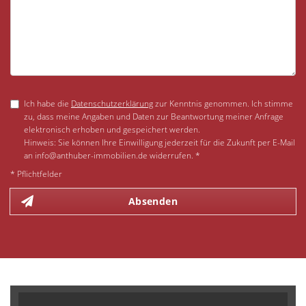
Ich habe die
Datenschutzerklärung
zur Kenntnis genommen. Ich stimme
zu, dass meine Angaben und Daten zur Beantwortung meiner Anfrage
elektronisch erhoben und gespeichert werden.
Hinweis: Sie können Ihre Einwilligung jederzeit für die Zukunft per E-Mail
an info@anthuber-immobilien.de widerrufen. *
* Pflichtfelder
Absenden