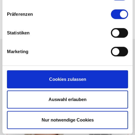
haben oder die sie im Rahmen Ihrer Nutzung der Dienste
um den Marktwert einer Immobilie geht.
gesammelt haben.
Präferenzen
Statistiken
Marketing
Cookies zulassen
Auswahl erlauben
Nur notwendige Cookies