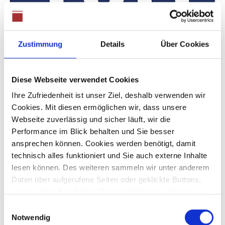
Zustimmung
Details
Über Cookies
Diese Webseite verwendet Cookies
Ihre Zufriedenheit ist unser Ziel, deshalb verwenden wir
Cookies. Mit diesen ermöglichen wir, dass unsere
Immobilienverband Deutschland
Webseite zuverlässig und sicher läuft, wir die
Performance im Blick behalten und Sie besser
Der Immobilienverband Deutschland IVD ist die
ansprechen können. Cookies werden benötigt, damit
Berufsorganisation der immobilienwirtschaftlichen
technisch alles funktioniert und Sie auch externe Inhalte
Beratungs- und Dienstleistungsberufe. Der Verband
lesen können. Des weiteren sammeln wir unter anderem
vereint rund 6.200 Mitgliedsunternehmen mit gut 100.000
Daten über aufgerufene Seiten oder geklickte Buttons,
Beschäftigten. Die Immobilienmakler beraten jährlich über
um so unser Angebot an Sie zu verbessern. Unsere
400.000 Vermittlungen pro Jahr mit einem
Partner führen diese Informationen möglicherweise mit
Einwilligungsauswahl
Transaktionsvolumen von knapp 100 Milliarden Euro. Die
weiteren Daten zusammen, die Sie ihnen bereitgestellt
Notwendig
Immobilienbewerter stellen die Königsklasse dar, wenn es