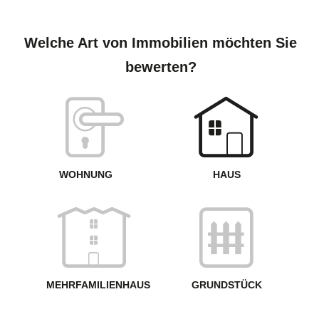
S
A
Welche Art von Immobilien möchten Sie
bewerten?
W
<
WOHNUNG
HAUS
g
MEHRFAMILIENHAUS
GRUNDSTÜCK