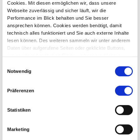
Cookies. Mit diesen ermöglichen wir, dass unsere
Preis auf Anfrage
Webseite zuverlässig und sicher läuft, wir die
Performance im Blick behalten und Sie besser
ansprechen können. Cookies werden benötigt, damit
Neuburg
technisch alles funktioniert und Sie auch externe Inhalte
Vielseitig nutzbares Grundstück mit genehmigtem
lesen können. Des weiteren sammeln wir unter anderem
Bauvorbescheid
Daten über aufgerufene Seiten oder geklickte Buttons,
Wohngrundstück
um so unser Angebot an Sie zu verbessern. Unsere
Partner führen diese Informationen möglicherweise mit
Einwilligungsauswahl
2.075 m²
weiteren Daten zusammen, die Sie ihnen bereitgestellt
Notwendig
GRUNDSTÜCK
haben oder die sie im Rahmen Ihrer Nutzung der Dienste
gesammelt haben.
Präferenzen
Statistiken
Affing
Aichach-Sulzbach
Augsburg
Aystetten
Bendinat
Marketing
Crailsheim
Diedorf
Dubai
Fischach
Germering
Gersthofen
Gessertshausen
Kissing
Königsbrunn