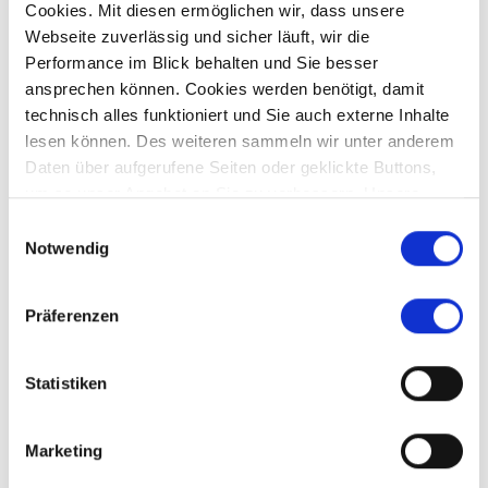
Cookies. Mit diesen ermöglichen wir, dass unsere
Preis auf Anfrage
Webseite zuverlässig und sicher läuft, wir die
Performance im Blick behalten und Sie besser
ansprechen können. Cookies werden benötigt, damit
Mickhausen
technisch alles funktioniert und Sie auch externe Inhalte
*** Verkauft *** Top Chance - neu saniertes
lesen können. Des weiteren sammeln wir unter anderem
Mehrgenerationenhaus
Daten über aufgerufene Seiten oder geklickte Buttons,
Einfamilienhaus
um so unser Angebot an Sie zu verbessern. Unsere
Partner führen diese Informationen möglicherweise mit
Einwilligungsauswahl
320 m²
10
weiteren Daten zusammen, die Sie ihnen bereitgestellt
Notwendig
WOHNFLÄCHE
ZIMMER
haben oder die sie im Rahmen Ihrer Nutzung der Dienste
gesammelt haben.
Präferenzen
Statistiken
Affing
Aichach-Sulzbach
Augsburg
Aystetten
Bendinat
Marketing
Crailsheim
Diedorf
Dubai
Fischach
Germering
Gersthofen
Gessertshausen
Kissing
Königsbrunn