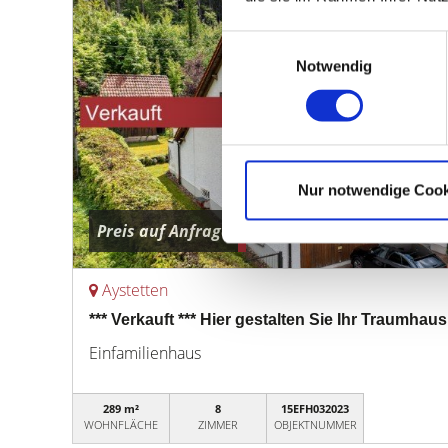
Einwilligungsauswahl
Notwendig
Nur notwendige Cook
Preis auf Anfrage
Aystetten
*** Verkauft *** Hier gestalten Sie Ihr Traumhaus
Einfamilienhaus
289 m²
8
15EFH032023
WOHNFLÄCHE
ZIMMER
OBJEKTNUMMER