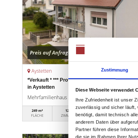
Preis auf Anfrage
Zustimmung
Aystetten
*Verkauft * *** Provisionsfrei für Kaufende ***
in Aystetten
Diese Webseite verwendet 
Mehrfamilienhaus
Ihre Zufriedenheit ist unser
zuverlässig und sicher läuft
249 m²
12
15MFH022025
benötigt, damit technisch al
FLÄCHE
ZIMMER
OBJEKTNUMMER
anderem Daten über aufgeruf
Partner führen diese Informa
die sie im Rahmen Ihrer Nut