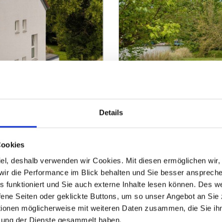
269.000,- €
Details
Aystetten
 Schönes Mehrfamilienhaus
Ruhig gelegenes Grundst
Wohngrundstück
Cookies
 Ziel, deshalb verwenden wir Cookies. Mit diesen ermöglichen wi
, wir die Performance im Blick behalten und Sie besser ansprec
524 m²
GRUNDSTÜCK
O
ZUM EXPOSÉ
les funktioniert und Sie auch externe Inhalte lesen können. Des 
ene Seiten oder geklickte Buttons, um so unser Angebot an Sie
tionen möglicherweise mit weiteren Daten zusammen, die Sie ihn
zung der Dienste gesammelt haben.