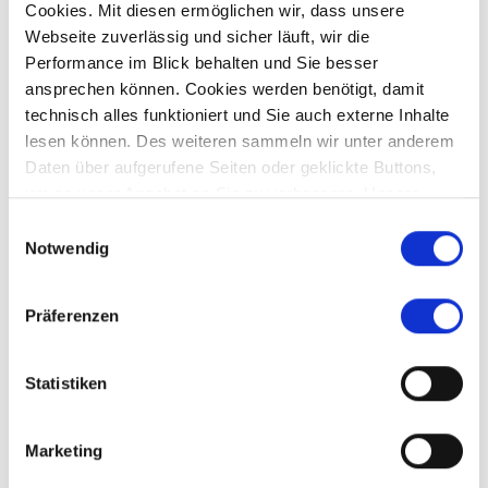
Cookies. Mit diesen ermöglichen wir, dass unsere
Preis auf Anfrage
Webseite zuverlässig und sicher läuft, wir die
Performance im Blick behalten und Sie besser
ansprechen können. Cookies werden benötigt, damit
Fischach - Willmatshofen
technisch alles funktioniert und Sie auch externe Inhalte
*** Verkauft *** - Großes Haus mit reichlich Platz
lesen können. Des weiteren sammeln wir unter anderem
und Nebengebäude
Daten über aufgerufene Seiten oder geklickte Buttons,
Mehrfamilienhaus
um so unser Angebot an Sie zu verbessern. Unsere
Partner führen diese Informationen möglicherweise mit
Einwilligungsauswahl
151 m²
6
weiteren Daten zusammen, die Sie ihnen bereitgestellt
Notwendig
FLÄCHE
ZIMMER
haben oder die sie im Rahmen Ihrer Nutzung der Dienste
gesammelt haben.
Präferenzen
Statistiken
Affing
Aichach-Sulzbach
Augsburg
Aystetten
Bendinat
Marketing
Crailsheim
Diedorf
Dubai
Fischach
Germering
Gersthofen
Gessertshausen
Kissing
Königsbrunn