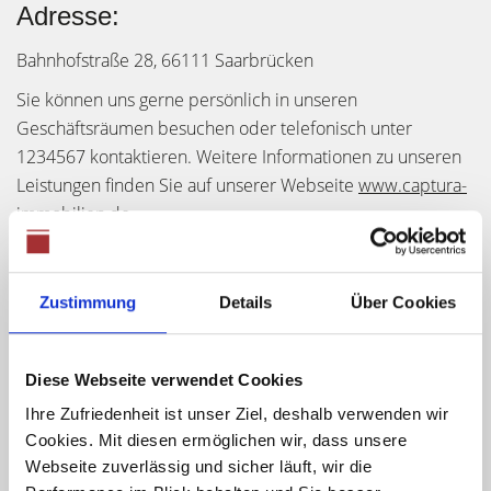
Adresse:
Bahnhofstraße 28, 66111 Saarbrücken
Sie können uns gerne persönlich in unseren
Geschäftsräumen besuchen oder telefonisch unter
1234567 kontaktieren. Weitere Informationen zu unseren
Leistungen finden Sie auf unserer Webseite
www.captura-
immobilien.de
.
Zustimmung
Details
Über Cookies
Willkommen bei
Valentin Hauser Immobilien
!
Sie sind auf der Suche nach einem kompetenten
Diese Webseite verwendet Cookies
Immobilienmakler in Braunschweig, Langelsheim/Astfeld,
Hillerse, Wolfsburg/Ehmen oder Goslar/Hahnenklee? Dann
Ihre Zufriedenheit ist unser Ziel, deshalb verwenden wir
sind Sie bei uns genau richtig! Seit vielen Jahren sind wir
Cookies. Mit diesen ermöglichen wir, dass unsere
Webseite zuverlässig und sicher läuft, wir die
erfolgreich in der Immobilienbranche tätig und bieten