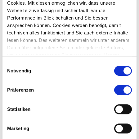
Cookies. Mit diesen ermöglichen wir, dass unsere
Preis auf Anfrage
Webseite zuverlässig und sicher läuft, wir die
Performance im Blick behalten und Sie besser
ansprechen können. Cookies werden benötigt, damit
Meitingen - Herbertshofen
technisch alles funktioniert und Sie auch externe Inhalte
* Verkauft * Teilbares Grundstück in Meitingen -
lesen können. Des weiteren sammeln wir unter anderem
Herbertshofen mit Altbestand
Daten über aufgerufene Seiten oder geklickte Buttons,
Zweifamilienhaus
um so unser Angebot an Sie zu verbessern. Unsere
Partner führen diese Informationen möglicherweise mit
Einwilligungsauswahl
171 m²
6
weiteren Daten zusammen, die Sie ihnen bereitgestellt
Notwendig
WOHNFLÄCHE
ZIMMER
haben oder die sie im Rahmen Ihrer Nutzung der Dienste
gesammelt haben.
Präferenzen
Statistiken
Affing
Aichach-Sulzbach
Augsburg
Aystetten
Bendinat
Marketing
Crailsheim
Diedorf
Dubai
Fischach
Germering
Gersthofen
Gessertshausen
Kissing
Königsbrunn