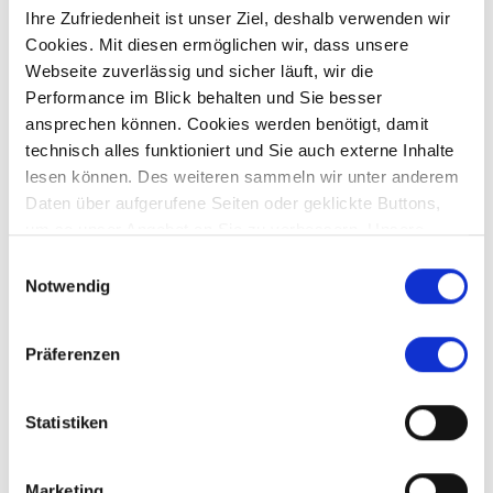
Ihre Zufriedenheit ist unser Ziel, deshalb verwenden wir
Cookies. Mit diesen ermöglichen wir, dass unsere
Webseite zuverlässig und sicher läuft, wir die
Preis auf Anfrage
Performance im Blick behalten und Sie besser
ansprechen können. Cookies werden benötigt, damit
Germering
technisch alles funktioniert und Sie auch externe Inhalte
*** Verkauft *** Geräumiges Reihenmittelhaus -
lesen können. Des weiteren sammeln wir unter anderem
Familienidylle in zentraler Wohngegend von
Daten über aufgerufene Seiten oder geklickte Buttons,
Germering
um so unser Angebot an Sie zu verbessern. Unsere
Partner führen diese Informationen möglicherweise mit
Reihenmittelhaus
Einwilligungsauswahl
weiteren Daten zusammen, die Sie ihnen bereitgestellt
Notwendig
haben oder die sie im Rahmen Ihrer Nutzung der Dienste
157 m²
6
WOHNFLÄCHE
ZIMMER
gesammelt haben.
Präferenzen
Statistiken
Marketing