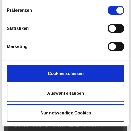
gesammelt haben.
Welden
Präferenzen
* Provisionsfrei * Hier fühlen sich auch große
Familien wohl! Viel Platz im Herzen von Welden
Statistiken
Einfamilienhaus
140 m²
5
Marketing
WOHNFLÄCHE
ZIMMER
Cookies zulassen
Auswahl erlauben
Affing
Aichach-Sulzbach
Augsburg
Aystetten
Bendinat
Crailsheim
Diedorf
Dubai
Fischach
Germering
Gersthofen
Gessertshausen
Kissing
Königsbrunn
Nur notwendige Cookies
Langweid
Langweid am Lech
Meitingen
Mickhausen
München
Neuburg
Neusäss
Neusäß
Nordendorf