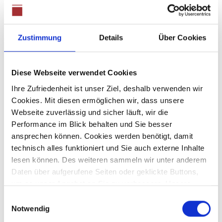
Preis auf Anfrage
Zustimmung
Details
Über Cookies
Welden
*** Verkauft *** Große Doppelhaushälfte mit Platz
für die ganze Familie
Diese Webseite verwendet Cookies
Doppelhaushälfte
Ihre Zufriedenheit ist unser Ziel, deshalb verwenden wir
Cookies. Mit diesen ermöglichen wir, dass unsere
140 m²
4
Webseite zuverlässig und sicher läuft, wir die
WOHNFLÄCHE
ZIMMER
Performance im Blick behalten und Sie besser
ansprechen können. Cookies werden benötigt, damit
technisch alles funktioniert und Sie auch externe Inhalte
lesen können. Des weiteren sammeln wir unter anderem
Daten über aufgerufene Seiten oder geklickte Buttons,
um so unser Angebot an Sie zu verbessern. Unsere
Partner führen diese Informationen möglicherweise mit
Einwilligungsauswahl
465.000,- €
weiteren Daten zusammen, die Sie ihnen bereitgestellt
Notwendig
haben oder die sie im Rahmen Ihrer Nutzung der Dienste