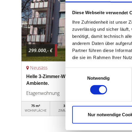
Diese Webseite verwendet 
Ihre Zufriedenheit ist unser
zuverlässig und sicher läuft
benötigt, damit technisch al
anderem Daten über aufgeruf
299.000,- €
Partner führen diese Informa
die sie im Rahmen Ihrer Nut
Neusäss
Einwilligungsauswahl
Helle 3-Zimmer-Wohnung in gepflegter Wohnan
Notwendig
Ambiente.
Etagenwohnung
75 m²
3
15ETW012026
WOHNFLÄCHE
ZIMMER
OBJEKTNUMMER
Nur notwendige Cook