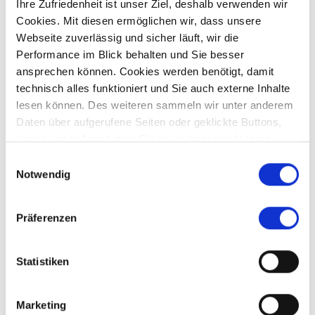
Ihre Zufriedenheit ist unser Ziel, deshalb verwenden wir
Cookies. Mit diesen ermöglichen wir, dass unsere
Webseite zuverlässig und sicher läuft, wir die
Preis auf Anfrage
Performance im Blick behalten und Sie besser
ansprechen können. Cookies werden benötigt, damit
technisch alles funktioniert und Sie auch externe Inhalte
Obergriesbach
lesen können. Des weiteren sammeln wir unter anderem
*** Verkauft*** Großzügige Wohlfühloase für die
Daten über aufgerufene Seiten oder geklickte Buttons,
ganze Familie
um so unser Angebot an Sie zu verbessern. Unsere
Haus
Partner führen diese Informationen möglicherweise mit
Einwilligungsauswahl
weiteren Daten zusammen, die Sie ihnen bereitgestellt
Notwendig
187 m²
7
haben oder die sie im Rahmen Ihrer Nutzung der Dienste
WOHNFLÄCHE
ZIMMER
gesammelt haben.
Präferenzen
Statistiken
Affing
Aichach-Sulzbach
Augsburg
Aystetten
Bendinat
Marketing