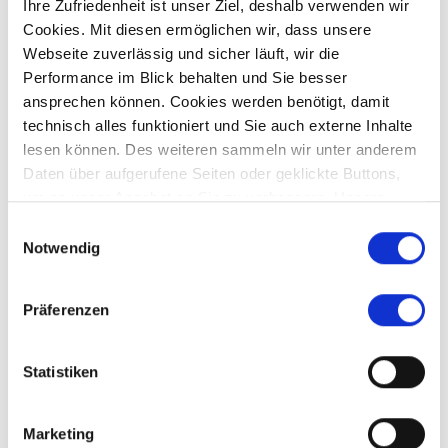
Ihre Zufriedenheit ist unser Ziel, deshalb verwenden wir
Cookies. Mit diesen ermöglichen wir, dass unsere
Webseite zuverlässig und sicher läuft, wir die
Preis auf Anfrage
Performance im Blick behalten und Sie besser
ansprechen können. Cookies werden benötigt, damit
technisch alles funktioniert und Sie auch externe Inhalte
Bendinat
lesen können. Des weiteren sammeln wir unter anderem
*** Verkauft *** Spanien - Mallorca - Bestlage im
Daten über aufgerufene Seiten oder geklickte Buttons,
Bendinat
um so unser Angebot an Sie zu verbessern. Unsere
Wohnung
Partner führen diese Informationen möglicherweise mit
Einwilligungsauswahl
weiteren Daten zusammen, die Sie ihnen bereitgestellt
Notwendig
158 m²
4
haben oder die sie im Rahmen Ihrer Nutzung der Dienste
WOHNFLÄCHE
ZIMMER
gesammelt haben.
Präferenzen
Statistiken
Affing
Aichach-Sulzbach
Augsburg
Aystetten
Bendinat
Marketing