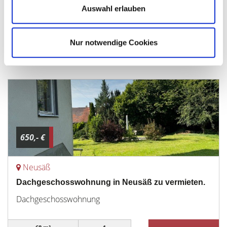
Auswahl erlauben
Penthousewohnung
79 m²
2
Nur notwendige Cookies
WOHNFLÄCHE
ZIMMER
650,- €
Neusäß
Dachgeschosswohnung in Neusäß zu vermieten.
Dachgeschosswohnung