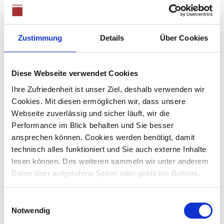
465.000,- €
Zustimmung
Details
Über Cookies
Welden
* Provisionsfrei * Hier fühlen sich auch große
Familien wohl! Viel Platz im Herzen von Welden
Diese Webseite verwendet Cookies
Einfamilienhaus
Ihre Zufriedenheit ist unser Ziel, deshalb verwenden wir
Cookies. Mit diesen ermöglichen wir, dass unsere
140 m²
5
Webseite zuverlässig und sicher läuft, wir die
WOHNFLÄCHE
ZIMMER
Performance im Blick behalten und Sie besser
ansprechen können. Cookies werden benötigt, damit
technisch alles funktioniert und Sie auch externe Inhalte
lesen können. Des weiteren sammeln wir unter anderem
Daten über aufgerufene Seiten oder geklickte Buttons,
um so unser Angebot an Sie zu verbessern. Unsere
Partner führen diese Informationen möglicherweise mit
Einwilligungsauswahl
Preis auf Anfrage
weiteren Daten zusammen, die Sie ihnen bereitgestellt
Notwendig
haben oder die sie im Rahmen Ihrer Nutzung der Dienste