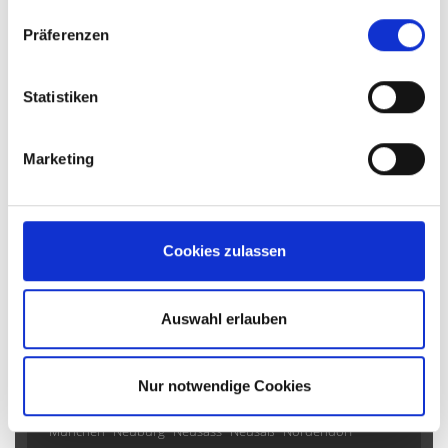
gesammelt haben.
Welden
Präferenzen
*** Verkauft *** Große Doppelhaushälfte mit Platz
für die ganze Familie
Statistiken
Doppelhaushälfte
140 m²
4
Marketing
WOHNFLÄCHE
ZIMMER
Cookies zulassen
Auswahl erlauben
Affing
Aichach-Sulzbach
Augsburg
Aystetten
Bendinat
Crailsheim
Diedorf
Dubai
Fischach
Germering
Gersthofen
Gessertshausen
Kissing
Königsbrunn
Nur notwendige Cookies
Langweid
Langweid am Lech
Meitingen
Mickhausen
München
Neuburg
Neusäss
Neusäß
Nordendorf