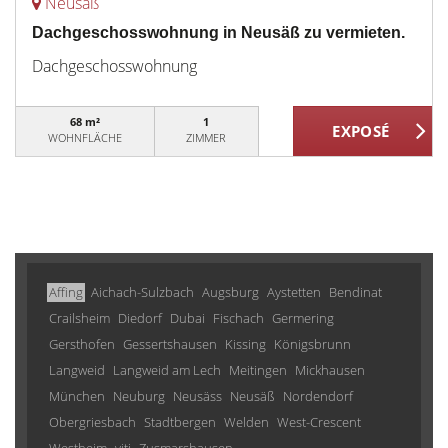
Neusäß
Dachgeschosswohnung in Neusäß zu vermieten.
Dachgeschosswohnung
68 m²
1
WOHNFLÄCHE
ZIMMER
Affing
Aichach-Sulzbach
Augsburg
Aystetten
Bendinat
Crailsheim
Diedorf
Dubai
Fischach
Germering
Gersthofen
Gessertshausen
Kissing
Königsbrunn
Langweid
Langweid am Lech
Meitingen
Mickhausen
München
Neuburg
Neusäss
Neusäß
Nordendorf
Obergriesbach
Stadtbergen
Welden
West-Crescent