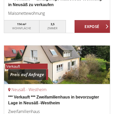
in Neusäß zu verkaufen
Maisonettewohnung
114 m²
3,5
WOHNFLÄCHE
ZIMMER
Preis auf Anfrage
Neusäß - Westheim
*** Verkauft *** Zweifamilienhaus in bevorzugter
Lage in Neusäß -Westheim
Zweifamilienhaus