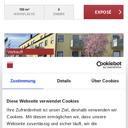
150 m²
6
WOHNFLÄCHE
ZIMMER
Preis auf Anfrage
Zustimmung
Details
Über Cookies
Neusäß
*** Verkauft *** Ruhig und zentral: Wohnen im
beliebten Schmutterpark
Diese Webseite verwendet Cookies
Etagenwohnung
Ihre Zufriedenheit ist unser Ziel, deshalb verwenden wir
Cookies. Mit diesen ermöglichen wir, dass unsere
42 m²
1,5
Webseite zuverlässig und sicher läuft, wir die
WOHNFLÄCHE
ZIMMER