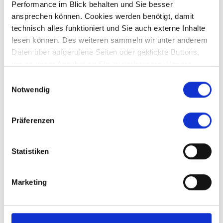
Performance im Blick behalten und Sie besser
ansprechen können. Cookies werden benötigt, damit
technisch alles funktioniert und Sie auch externe Inhalte
lesen können. Des weiteren sammeln wir unter anderem
Daten über aufgerufene Seiten oder geklickte Buttons,
um so unser Angebot an Sie zu verbessern. Unsere
Partner führen diese Informationen möglicherweise mit
Einwilligungsauswahl
Preis auf Anfrage
weiteren Daten zusammen, die Sie ihnen bereitgestellt
Notwendig
haben oder die sie im Rahmen Ihrer Nutzung der Dienste
gesammelt haben.
Neusäß - Schlipsheim
Präferenzen
*** Verkauft *** Willkommen im Haus für die kleine
Familie in Neusäß/Schlipsheim
Statistiken
Einfamilienhaus
118 m²
4
Marketing
WOHNFLÄCHE
ZIMMER