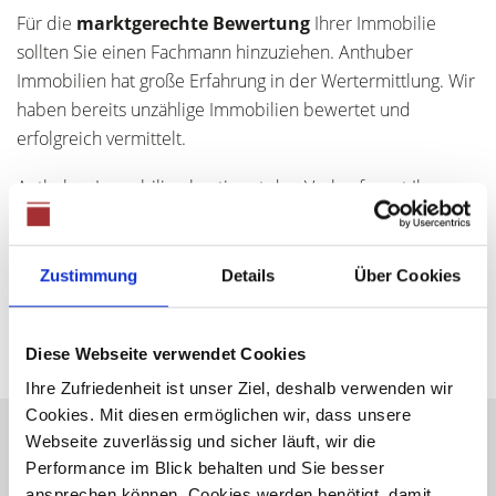
Für die
marktgerechte Bewertung
Ihrer Immobilie
sollten Sie einen Fachmann hinzuziehen. Anthuber
Immobilien hat große Erfahrung in der Wertermittlung. Wir
haben bereits unzählige Immobilien bewertet und
erfolgreich vermittelt.
Anthuber Immobilien bestimmt den Verkaufswert Ihrer
Immobilie. Dies geschieht in einem ausführlichen
Wertgutachten
. Darin berechnen wir den Marktwert
nach dem Ertragswert-, Sachwert- und
Zustimmung
Details
Über Cookies
Vergleichswertverfahren.
Diese Webseite verwendet Cookies
Ihre Zufriedenheit ist unser Ziel, deshalb verwenden wir
Cookies. Mit diesen ermöglichen wir, dass unsere
Webseite zuverlässig und sicher läuft, wir die
Wichtig zu wissen: Bei einem Wertgutachten handelt es
Performance im Blick behalten und Sie besser
sich nicht um ein Gutachten nach den Richtlinien des §
ansprechen können. Cookies werden benötigt, damit