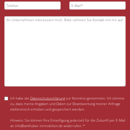
Ich habe die
Datenschutzerklärung
zur Kenntnis genommen. Ich stimme
zu, dass meine Angaben und Daten zur Beantwortung meiner Anfrage
elektronisch erhoben und gespeichert werden.
Hinweis: Sie können Ihre Einwilligung jederzeit für die Zukunft per E-Mail
an info@anthuber-immobilien.de widerrufen. *