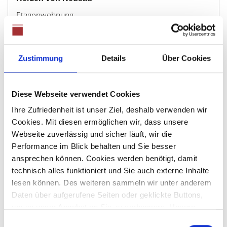
Etagenwohnung
102 m²
4
WOHNFLÄCHE
ZIMMER
Zustimmung
Details
Über Cookies
Diese Webseite verwendet Cookies
Ihre Zufriedenheit ist unser Ziel, deshalb verwenden wir
Cookies. Mit diesen ermöglichen wir, dass unsere
Webseite zuverlässig und sicher läuft, wir die
Preis auf Anfrage
Performance im Blick behalten und Sie besser
ansprechen können. Cookies werden benötigt, damit
Neusäß - Schlipsheim
technisch alles funktioniert und Sie auch externe Inhalte
*** Verkauft *** Willkommen im Haus für die kleine
lesen können. Des weiteren sammeln wir unter anderem
Familie in Neusäß/Schlipsheim
Daten über aufgerufene Seiten oder geklickte Buttons,
um so unser Angebot an Sie zu verbessern. Unsere
Einfamilienhaus
Partner führen diese Informationen möglicherweise mit
Einwilligungsauswahl