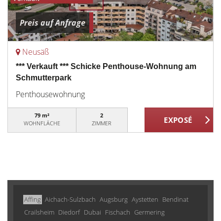
Preis auf Anfrage
Neusäß
*** Verkauft *** Schicke Penthouse-Wohnung am
Schmutterpark
Penthousewohnung
79 m²
2
WOHNFLÄCHE
ZIMMER
Affing
Aichach-Sulzbach
Augsburg
Aystetten
Bendinat
Crailsheim
Diedorf
Dubai
Fischach
Germering