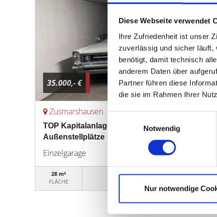
Diese Webseite verwendet 
Ihre Zufriedenheit ist unser
zuverlässig und sicher läuft
benötigt, damit technisch al
anderem Daten über aufgeruf
35.000,- €
Partner führen diese Informa
die sie im Rahmen Ihrer Nut
Zusmarshausen
Einwilligungsauswahl
TOP Kapitalanlage! Zwei Tiefgaragenstellplätze
Notwendig
Außenstellplätze
Einzelgarage
28 m²
11TG012025
FLÄCHE
OBJEKTNUMMER
Nur notwendige Cook