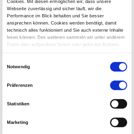
Cookies. Mit diesen ermöglichen wir, dass unsere
Webseite zuverlässig und sicher läuft, wir die
274.100,- €
Performance im Blick behalten und Sie besser
ansprechen können. Cookies werden benötigt, damit
yiti - yiti
technisch alles funktioniert und Sie auch externe Inhalte
Oman - Maskat - Mariott Golf Residences AIDA
lesen können. Des weiteren sammeln wir unter anderem
Daten über aufgerufene Seiten oder geklickte Buttons,
Wohnung
um so unser Angebot an Sie zu verbessern. Unsere
Partner führen diese Informationen möglicherweise mit
Einwilligungsauswahl
60 m²
2
weiteren Daten zusammen, die Sie ihnen bereitgestellt
Notwendig
WOHNFLÄCHE
ZIMMER
haben oder die sie im Rahmen Ihrer Nutzung der Dienste
gesammelt haben.
Präferenzen
Statistiken
Affing
Aichach-Sulzbach
Augsburg
Aystetten
Bendinat
Crailsheim
Diedorf
Dubai
Fischach
Germering
Marketing
Gersthofen
Gessertshausen
Kissing
Königsbrunn