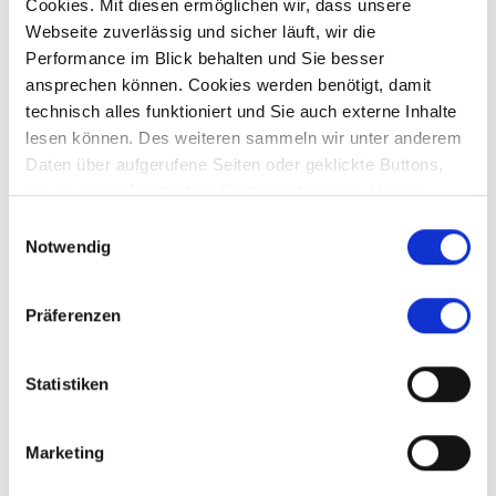
Cookies. Mit diesen ermöglichen wir, dass unsere
Webseite zuverlässig und sicher läuft, wir die
810.000,- €
Performance im Blick behalten und Sie besser
ansprechen können. Cookies werden benötigt, damit
Dubai - Dubai International Marine Club
technisch alles funktioniert und Sie auch externe Inhalte
Dubai - Fertigstellung in 2028 - DAMAC Bay 2
lesen können. Des weiteren sammeln wir unter anderem
Daten über aufgerufene Seiten oder geklickte Buttons,
Wohnung
um so unser Angebot an Sie zu verbessern. Unsere
Partner führen diese Informationen möglicherweise mit
Einwilligungsauswahl
68 m²
3
weiteren Daten zusammen, die Sie ihnen bereitgestellt
Notwendig
WOHNFLÄCHE
ZIMMER
haben oder die sie im Rahmen Ihrer Nutzung der Dienste
gesammelt haben.
Präferenzen
Statistiken
Affing
Aichach-Sulzbach
Augsburg
Aystetten
Bendinat
Crailsheim
Diedorf
Dubai
Fischach
Germering
Marketing
Gersthofen
Gessertshausen
Kissing
Königsbrunn