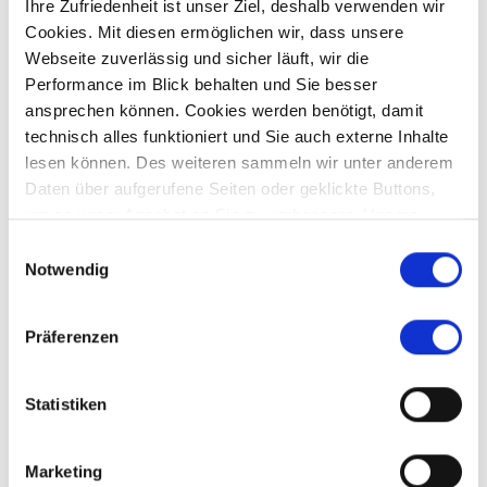
Ihre Zufriedenheit ist unser Ziel, deshalb verwenden wir
Cookies. Mit diesen ermöglichen wir, dass unsere
Webseite zuverlässig und sicher läuft, wir die
689.000,- €
Performance im Blick behalten und Sie besser
ansprechen können. Cookies werden benötigt, damit
technisch alles funktioniert und Sie auch externe Inhalte
Aichach-Sulzbach
lesen können. Des weiteren sammeln wir unter anderem
** Provisionsfrei für Kaufende** Wohnen im
Daten über aufgerufene Seiten oder geklickte Buttons,
Grünen - Exklusives Einfamilienhaus mit Waldblick
um so unser Angebot an Sie zu verbessern. Unsere
Einfamilienhaus
Partner führen diese Informationen möglicherweise mit
Einwilligungsauswahl
weiteren Daten zusammen, die Sie ihnen bereitgestellt
Notwendig
187 m²
4,5
haben oder die sie im Rahmen Ihrer Nutzung der Dienste
WOHNFLÄCHE
ZIMMER
gesammelt haben.
Präferenzen
Statistiken
Affing
Aichach-Sulzbach
Augsburg
Aystetten
Bendinat
Marketing