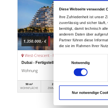
Diese Webseite verwendet 
Ihre Zufriedenheit ist unser
zuverlässig und sicher läuft
benötigt, damit technisch al
anderem Daten über aufgeruf
Partner führen diese Informa
1.350.000,- €
die sie im Rahmen Ihrer Nut
West-Crescent - Palm Jumeirah
Einwilligungsauswahl
Dubai - Fertigstellung in 2029 - PASSO by Bey
Notwendig
Wohnung
90 m²
2
19FH042025
WOHNFLÄCHE
ZIMMER
OBJEKTNUMMER
Nur notwendige Cook