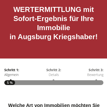
WERTERMITTLUNG mit
Sofort-Ergebnis für Ihre
Immobilie
in Augsburg Kriegshaber!
Schritt 1:
Schritt 2:
Schritt 3:
Allgemein
Details
Bewertung
5 %
S
A
Welche Art von Immobilien möchten Sie