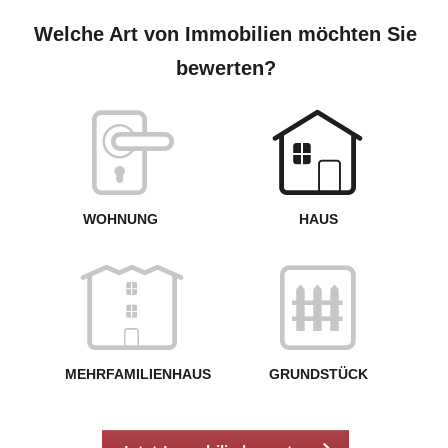
S
A
Welche Art von Immobilien möchten Sie
bewerten?
W
<
WOHNUNG
HAUS
g
MEHRFAMILIENHAUS
GRUNDSTÜCK