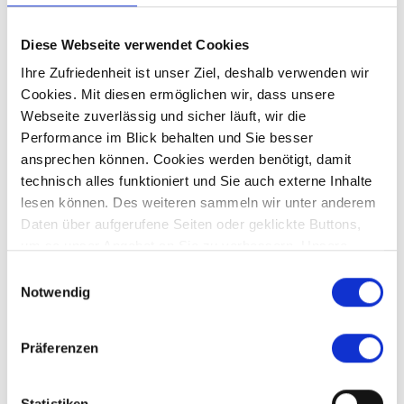
Diese Webseite verwendet Cookies
Ihre Zufriedenheit ist unser Ziel, deshalb verwenden wir
FOCUS Top 1000 Immobilienmakler
Cookies. Mit diesen ermöglichen wir, dass unsere
Webseite zuverlässig und sicher läuft, wir die
Deutschlands
Performance im Blick behalten und Sie besser
Seit Jahren werden wir vom FOCUS Magazin für unsere
ansprechen können. Cookies werden benötigt, damit
Arbeit ausgezeichnet und kommen auf die Liste der "TOP
technisch alles funktioniert und Sie auch externe Inhalte
lesen können. Des weiteren sammeln wir unter anderem
Immobilienmakler Deutschlands."
Daten über aufgerufene Seiten oder geklickte Buttons,
um so unser Angebot an Sie zu verbessern. Unsere
Partner führen diese Informationen möglicherweise mit
Einwilligungsauswahl
weiteren Daten zusammen, die Sie ihnen bereitgestellt
Notwendig
haben oder die sie im Rahmen Ihrer Nutzung der Dienste
gesammelt haben.
Präferenzen
Statistiken