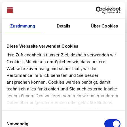
Zustimmung
Details
Über Cookies
0821 / 48689360
Mo. - Fr. 08:00 - 18:00 Uhr, Sa. 08:00-12:00
Diese Webseite verwendet Cookies
Ihre Zufriedenheit ist unser Ziel, deshalb verwenden wir
kaufen Kochel am
Cookies. Mit diesen ermöglichen wir, dass unsere
Webseite zuverlässig und sicher läuft, wir die
See
Performance im Blick behalten und Sie besser
ansprechen können. Cookies werden benötigt, damit
technisch alles funktioniert und Sie auch externe Inhalte
lesen können. Des weiteren sammeln wir unter anderem
Daten über aufgerufene Seiten oder geklickte Buttons,
Ihre Suchanfrage passt leider auf keines unserer
um so unser Angebot an Sie zu verbessern. Unsere
Objekte.
Partner führen diese Informationen möglicherweise mit
Einwilligungsauswahl
weiteren Daten zusammen, die Sie ihnen bereitgestellt
Notwendig