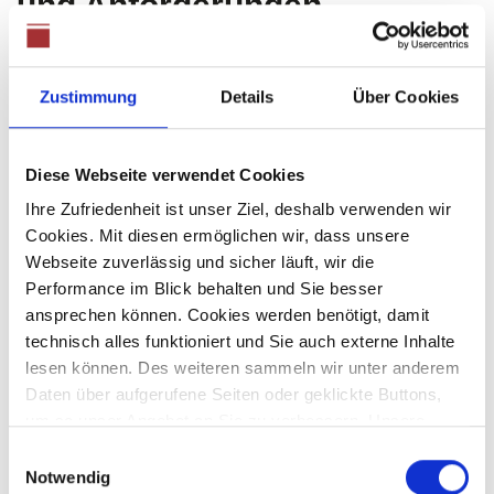
und Anforderungen
Personen, die beabsichtigen, ein Eigenheim in Augsburg zu
vermieten, können von einer konstanten
Zustimmung
Details
Über Cookies
Interessentennachfrage profitieren.
Speziell Familien suchen bevorzugt:
Diese Webseite verwendet Cookies
Arheilgen
Ihre Zufriedenheit ist unser Ziel, deshalb verwenden wir
Eberstadt
Cookies. Mit diesen ermöglichen wir, dass unsere
Wixhausen
Webseite zuverlässig und sicher läuft, wir die
Kranichstein
Performance im Blick behalten und Sie besser
ansprechen können. Cookies werden benötigt, damit
Ein Haus zu vermieten, geht allerdings mit einem höheren
technisch alles funktioniert und Sie auch externe Inhalte
Maß an Verpflichtungen einher, als dies bei einer
lesen können. Des weiteren sammeln wir unter anderem
Eigentumswohnung der Fall ist.
Daten über aufgerufene Seiten oder geklickte Buttons,
So fallen etwa für Gärten, Heizsysteme, Dächer und
um so unser Angebot an Sie zu verbessern. Unsere
weitere Außenanlagen fortlaufend weitere Kosten für die
Partner führen diese Informationen möglicherweise mit
Einwilligungsauswahl
weiteren Daten zusammen, die Sie ihnen bereitgestellt
Pflege und Wartung an. Eine entsprechende finanzielle
Notwendig