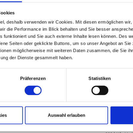
Cookies
ohnungen zusammen 1000 Euro kalt pro Monat, eine
e das Haus eine Bruttomietrendite von über 5%.
 Ziel, deshalb verwenden wir Cookies. Mit diesen ermöglichen wi
, wir die Performance im Blick behalten und Sie besser ansprec
les funktioniert und Sie auch externe Inhalte lesen können. Des 
hier lediglich ein geringer Kaufpreis angesetzt. Der
ene Seiten oder geklickte Buttons, um so unser Angebot an Sie
Grundstück alleine ist schon 201.200 Euro wert.
tionen möglicherweise mit weiteren Daten zusammen, die Sie ihn
zung der Dienste gesammelt haben.
Präferenzen
Statistiken
ies
Auswahl erlauben