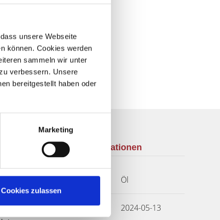
r, dass unsere Webseite
hen können. Cookies werden
weiteren sammeln wir unter
 zu verbessern. Unsere
en bereitgestellt haben oder
Marketing
Weitere Informationen
Wesentlicher
Öl
Energieträger
Cookies zulassen
Energieausweis
2024-05-13
Ausstelldatum