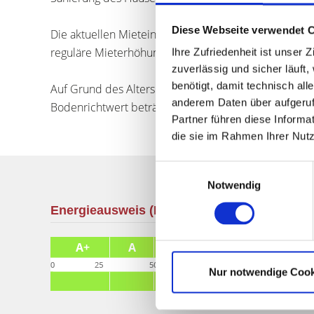
Diese Webseite verwendet 
Die aktuellen Mieteinnahmen betragen für beide W
reguläre Mieterhöhung ist sofort möglich. Dann hätt
Ihre Zufriedenheit ist unser
zuverlässig und sicher läuft
benötigt, damit technisch al
Auf Grund des Alters und Zustand des Gebäudes wird 
anderem Daten über aufgeruf
Bodenrichtwert beträgt 400 Euro/m2, das heisst, das 
Partner führen diese Informa
die sie im Rahmen Ihrer Nut
Einwilligungsauswahl
Notwendig
Energieausweis (Bedarfsausweis)
Nur notwendige Cook