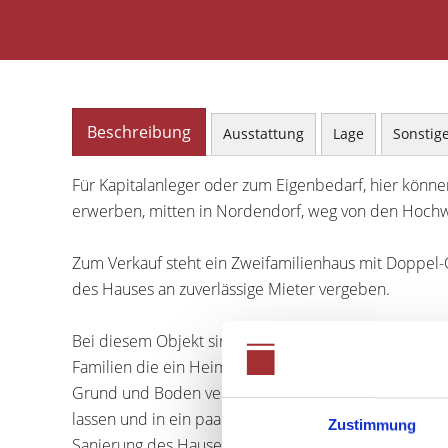
Beschreibung
Ausstattung
Lage
Sonstig
Für Kapitalanleger oder zum Eigenbedarf, hier könn
erwerben, mitten in Nordendorf, weg von den Hoch
Zum Verkauf steht ein Zweifamilienhaus mit Doppel-C
des Hauses an zuverlässige Mieter vergeben.
Bei diesem Objekt sind mehrere Varianten möglich un
Familien die ein Heim für sich suchen, evtl auch als
Grund und Boden vermehrt sich nicht, wird immer wer
lassen und in ein paar Jahren abreissen und neu ba
Zustimmung
Sanierung des Hauses und Modernisierung der Wohn