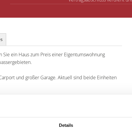
es
en Sie ein Haus zum Preis einer Eigentumswohnung
wassergebieten.
arport und großer Garage. Aktuell sind beide Einheiten
d deshalb eignet es sich für Kapitalanleger wie für
 Mehrgenerationenhaus.
tvoll sein. Eine Möglichkeit wäre das Haus vermietet zu
uen. Oder man macht eine (hochgeförderte) energetische
Details
ungen, mit nachfolgenden Mietanpassungen.