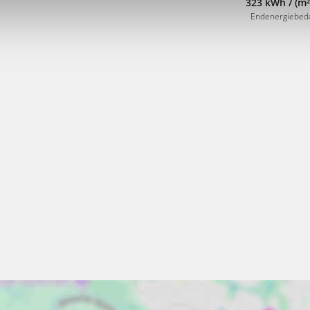
323 kWh / (m²
Endenergiebed