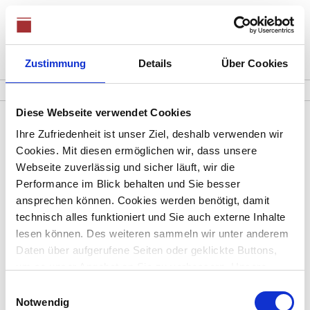
Zustimmung
Details
Über Cookies
0821 / 48689360
Mo. - Fr. 08:00 - 18:00 Uhr, Sa. 08:00-12:00
Diese Webseite verwendet Cookies
Ihre Zufriedenheit ist unser Ziel, deshalb verwenden wir
Immobilie Kochel am
Cookies. Mit diesen ermöglichen wir, dass unsere
Webseite zuverlässig und sicher läuft, wir die
See
Performance im Blick behalten und Sie besser
ansprechen können. Cookies werden benötigt, damit
technisch alles funktioniert und Sie auch externe Inhalte
lesen können. Des weiteren sammeln wir unter anderem
Daten über aufgerufene Seiten oder geklickte Buttons,
Ihre Suchanfrage passt leider auf keines unserer
um so unser Angebot an Sie zu verbessern. Unsere
Objekte.
Partner führen diese Informationen möglicherweise mit
Einwilligungsauswahl
weiteren Daten zusammen, die Sie ihnen bereitgestellt
Notwendig