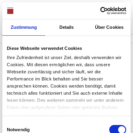
Zustimmung
Details
Über Cookies
0821 / 48689360
Mo. - Fr. 08:00 - 18:00 Uhr, Sa. 08:00-12:00
Diese Webseite verwendet Cookies
Ihre Zufriedenheit ist unser Ziel, deshalb verwenden wir
Immobilie Baar
Cookies. Mit diesen ermöglichen wir, dass unsere
Webseite zuverlässig und sicher läuft, wir die
Performance im Blick behalten und Sie besser
ansprechen können. Cookies werden benötigt, damit
technisch alles funktioniert und Sie auch externe Inhalte
Ihre Suchanfrage passt leider auf keines unserer
lesen können. Des weiteren sammeln wir unter anderem
Daten über aufgerufene Seiten oder geklickte Buttons,
Objekte.
um so unser Angebot an Sie zu verbessern. Unsere
Partner führen diese Informationen möglicherweise mit
Einwilligungsauswahl
weiteren Daten zusammen, die Sie ihnen bereitgestellt
Notwendig