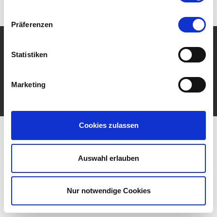
haben oder die sie im Rahmen Ihrer Nutzung der Dienste
gesammelt haben.
Präferenzen
© Anthuber Immobilien GmbH
Powered by Immonia GmbH
Statistiken
Impressum
Datenschutz
Sitemap
Widerrufsbelehrung
Vertrag widerrufen
Marketing
Cookies zulassen
Auswahl erlauben
Nur notwendige Cookies