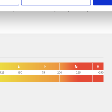
tragen zum 31.12.2022 ca. 3200 Euro. Die Abrechnung
steht an, falls dazu Sonderumlagen nötig wäre trägt diese