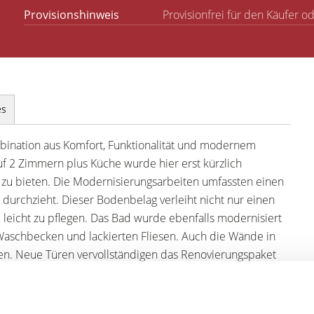
Provisionshinweis
Provisionfrei für den Käufer o
es
bination aus Komfort, Funktionalität und modernem
uf 2 Zimmern plus Küche wurde hier erst kürzlich
u bieten. Die Modernisierungsarbeiten umfassten einen
urchzieht. Dieser Bodenbelag verleiht nicht nur einen
 leicht zu pflegen. Das Bad wurde ebenfalls modernisiert
Waschbecken und lackierten Fliesen. Auch die Wände in
n. Neue Türen vervollständigen das Renovierungspaket
ßen Look.
 ein Schlafzimmer, eine Küche und ein Badezimmer, die