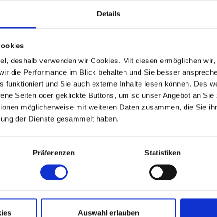
 für Ihr urbanes Leben bieten. Große Fenster lassen viel
Details
re.
Cookies
 Ziel, deshalb verwenden wir Cookies. Mit diesen ermöglichen wi
Singles oder junge Paare, die eine moderne und
, wir die Performance im Blick behalten und Sie besser ansprec
auch für Anleger ist ein Kauf und die anschließende
les funktioniert und Sie auch externe Inhalte lesen können. Des 
ene Seiten oder geklickte Buttons, um so unser Angebot an Sie
tionen möglicherweise mit weiteren Daten zusammen, die Sie ihn
zung der Dienste gesammelt haben.
Dinge zu verstauen oder einzulagern. Ein Fahrradraum ist
ng einen Platz für die eigene Waschmaschine/Trockner.
Präferenzen
Statistiken
ch bietet die Straße vor dem Haus und die nähere Umgebung
 hierbei ist die Instandhaltungsrücklage i.H.v. ca. 56 Euro
ies
Auswahl erlauben