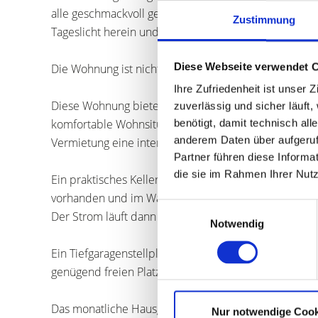
alle geschmackvoll gestaltet sind und genügend Platz
Zustimmung
Tageslicht herein und schaffen eine luftige Atmosphä
Diese Webseite verwendet 
Die Wohnung ist nicht vermietet und steht leer.
Ihre Zufriedenheit ist unser
Diese Wohnung bietet die perfekte Gelegenheit für 
zuverlässig und sicher läuft
komfortable Wohnsituation in Augsburg suchen. Aber 
benötigt, damit technisch al
anderem Daten über aufgeruf
Vermietung eine interessante Option.
Partner führen diese Informa
die sie im Rahmen Ihrer Nut
Ein praktisches Kellerabteil bietet die Möglichkeit, 
vorhanden und im Waschkeller gibt es für die Wohnu
Einwilligungsauswahl
Der Strom läuft dann auf den eigenen Zähler.
Notwendig
Ein Tiefgaragenstellplatz ist nicht vorhanden, jedo
genügend freien Platz zum Parken.
Das monatliche Hausgeld beträgt derzeit ca. 193 Euro,
Nur notwendige Cook