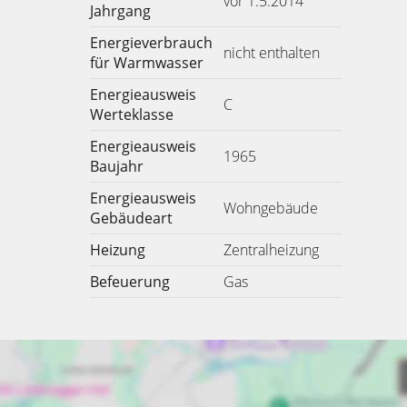
vor 1.5.2014
Jahrgang
Energieverbrauch
nicht enthalten
für Warmwasser
Energieausweis
C
Werteklasse
Energieausweis
1965
Baujahr
Energieausweis
Wohngebäude
Gebäudeart
Heizung
Zentralheizung
Befeuerung
Gas