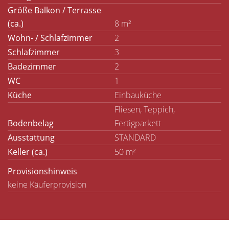
Größe Balkon / Terrasse
(ca.)
8 m²
Wohn- / Schlafzimmer
2
Schlafzimmer
3
Badezimmer
2
WC
1
Küche
Einbauküche
Fliesen, Teppich,
Bodenbelag
Fertigparkett
Ausstattung
STANDARD
Keller (ca.)
50 m²
Provisionshinweis
keine Käuferprovision