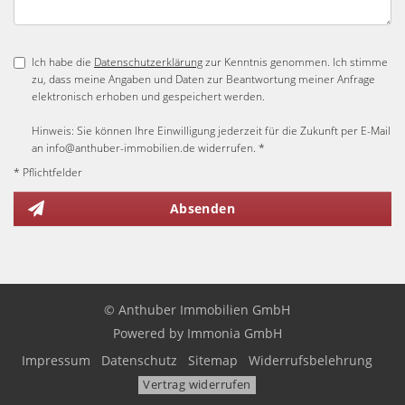
Ich habe die
Datenschutzerklärung
zur Kenntnis genommen. Ich stimme
zu, dass meine Angaben und Daten zur Beantwortung meiner Anfrage
elektronisch erhoben und gespeichert werden.
Hinweis: Sie können Ihre Einwilligung jederzeit für die Zukunft per E-Mail
an info@anthuber-immobilien.de widerrufen. *
* Pflichtfelder
Absenden
© Anthuber Immobilien GmbH
Powered by Immonia GmbH
Impressum
Datenschutz
Sitemap
Widerrufsbelehrung
Vertrag widerrufen