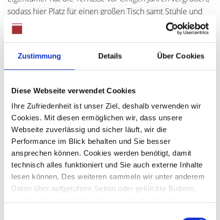
sodass hier Platz für einen großen Tisch samt Stühle und
Grill vorhanden ist. Rasenmäher, Sitzpolster und andere
Werkzeuge finden genügend Platz im Gartenhaus.
Im Obergeschoss befinden sich die Privaträume der
Zustimmung
Details
Über Cookies
Eigentümer: Zwei Kinderzimmer, ein Bad und das
Elternschlafzimmer sind auf diesem Stockwerk. Vom
Elternschlafzimmer aus erreichen Sie den ca. 8
Diese Webseite verwendet Cookies
Quadratmeter großen Balkon. Auch das Dachgeschoss ist
Ihre Zufriedenheit ist unser Ziel, deshalb verwenden wir
bereits voll ausgebaut und besitzt eine eigene Küche,
Cookies. Mit diesen ermöglichen wir, dass unsere
sowie ein eigenes Bad. Neben diesen Räumen ist im
Webseite zuverlässig und sicher läuft, wir die
Dachgeschoss noch ein großes Studio, welches zum
Performance im Blick behalten und Sie besser
Verweilen einlädt. Auch eine Vermietung an enge
ansprechen können. Cookies werden benötigt, damit
Bekannte wäre denkbar; diese hätten ihr eigenes Bad und
technisch alles funktioniert und Sie auch externe Inhalte
ihre eigene Küche, lediglich der Hauseingang müsste
lesen können. Des weiteren sammeln wir unter anderem
Daten über aufgerufene Seiten oder geklickte Buttons,
geteilt werden.
um so unser Angebot an Sie zu verbessern. Unsere
Partner führen diese Informationen möglicherweise mit
Stauraum gibt es ganzen Haus zur Genüge: Im
Einwilligungsauswahl