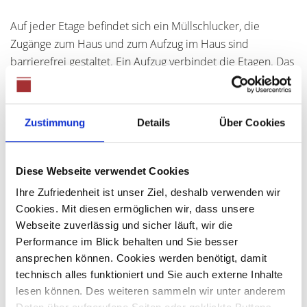
Auf jeder Etage befindet sich ein Müllschlucker, die
Zugänge zum Haus und zum Aufzug im Haus sind
barrierefrei gestaltet. Ein Aufzug verbindet die Etagen. Das
Haus ist sehr solide gebaut und top in Schuss, kürzlich
wurde erst die Fassade gestrichen. Die Hausverwaltung
und der Hausmeisterdienst achten auf ein gepflegtes
Zustimmung
Details
Über Cookies
Umfeld. Die Wohnung ist eingebettet zwischen anderen
Wohnungen und nach Süden orientiert. Die Heizkosten
sind extrem niedrig.
Diese Webseite verwendet Cookies
Ihre Zufriedenheit ist unser Ziel, deshalb verwenden wir
Die gelungene Kombination aus komfortabler Ausstattung
Cookies. Mit diesen ermöglichen wir, dass unsere
und vielseitigen Nutzungsmöglichkeiten macht diese
Webseite zuverlässig und sicher läuft, wir die
Wohnung zu einem idealen Zuhause für Familien, Paare
Performance im Blick behalten und Sie besser
oder alle, die großzügiges Wohnen im Zentrum von Neusäß
ansprechen können. Cookies werden benötigt, damit
schätzen.
technisch alles funktioniert und Sie auch externe Inhalte
lesen können. Des weiteren sammeln wir unter anderem
Herrlich auch der Ausblick von der Loggia und dem