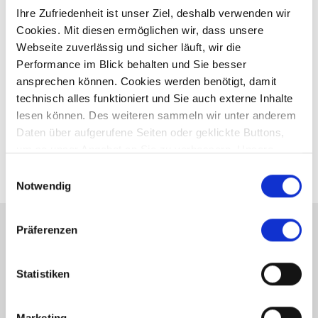
Ihre Zufriedenheit ist unser Ziel, deshalb verwenden wir
Ansprechpartner
Cookies. Mit diesen ermöglichen wir, dass unsere
Webseite zuverlässig und sicher läuft, wir die
Frau Ute Anthuber
Performance im Blick behalten und Sie besser
Telefon: +49 (0) 821 48689360
ansprechen können. Cookies werden benötigt, damit
Telefax: +49 (0) 821 4339267
technisch alles funktioniert und Sie auch externe Inhalte
Mobil: +49 (0) 177 2041442
lesen können. Des weiteren sammeln wir unter anderem
info@anthuber-immobilien.de
Daten über aufgerufene Seiten oder geklickte Buttons,
um so unser Angebot an Sie zu verbessern. Unsere
Partner führen diese Informationen möglicherweise mit
Einwilligungsauswahl
weiteren Daten zusammen, die Sie ihnen bereitgestellt
Notwendig
haben oder die sie im Rahmen Ihrer Nutzung der Dienste
gesammelt haben.
Präferenzen
Energieausweis (Bedarfsausweis)
Statistiken
Marketing