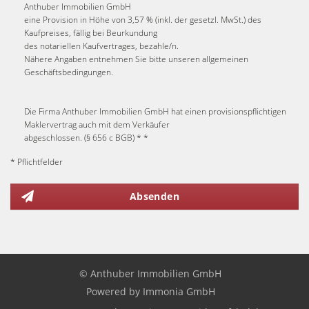
Anthuber Immobilien GmbH
eine Provision in Höhe von 3,57 % (inkl. der gesetzl. MwSt.) des
Kaufpreises, fällig bei Beurkundung
des notariellen Kaufvertrages, bezahle/n.
Nähere Angaben entnehmen Sie bitte unseren allgemeinen
Geschäftsbedingungen.
Die Firma Anthuber Immobilien GmbH hat einen provisionspflichtigen
Maklervertrag auch mit dem Verkäufer
abgeschlossen. (§ 656 c BGB) * *
* Pflichtfelder
Absenden
© Anthuber Immobilien GmbH
Powered by Immonia GmbH