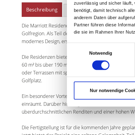
zuverlässig und sicher läuft
Beschreibung
Ausstattung
Lage
Sonstig
benötigt, damit technisch al
anderem Daten über aufgeruf
Partner führen diese Informa
Die Marriott Residences AIDA, Oman stehen für luxur
die sie im Rahmen Ihrer Nut
Golfregion. Als Teil des einzigartigen Masterplans 
modernes Design, erstklassige Ausstattung und die le
Einwilligungsauswahl
Notwendig
Die Residenzen bieten eine Auswahl an 1-, 2- und 3
60 m² bis über 190 m². Jede Einheit ist durchdacht ge
oder Terrassen mit spektakulärem Blick auf das Me
Golfplatz.
Nur notwendige Cook
Ein besonderer Vorteil ist das Freehold-Eigentumsrec
einräumt. Darüber hinaus genießen Investoren attrakti
überdurchschnittlichen Renditen und einer hohen Wer
Die Fertigstellung ist für die kommenden Jahre gepl