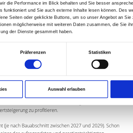
, wir die Performance im Blick behalten und Sie besser ansprec
es
les funktioniert und Sie auch externe Inhalte lesen können. Des 
ene Seiten oder geklickte Buttons, um so unser Angebot an Sie
tionen möglicherweise mit weiteren Daten zusammen, die Sie ihn
iöses Wohnen in einer der exklusivsten Adressen der
zung der Dienste gesammelt haben.
"AIDA" entstehen hier hochwertige Eigentumswohnungen, die
gendäre Servicequalität von Marriott verbinden.
Präferenzen
Statistiken
-Zimmer-Apartments mit großzügigen Grundrissen von ca.
staltet, lichtdurchflutet und verfügt über private Balkone
er, die umliegenden Klippen oder den angrenzenden
ies
Auswahl erlauben
ht, das internationalen Käufern volle Besitzrechte
ve steuerliche Vorteile, sowie die Möglichkeit, von
tsteigerung zu profitieren.
ant (je nach Bauabschnitt zwischen 2027 und 2029). Schon