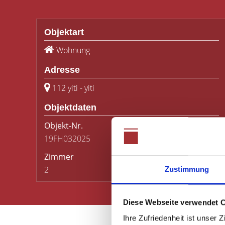
Objektart
Wohnung
Adresse
112 yiti - yiti
Objektdaten
Objekt-Nr.
Wohnfläche
(ca.)
19FH032025
60 m²
Zimmer
Kaufpreis
2
274.100,- €
Zustimmung
Diese Webseite verwendet 
Ihre Zufriedenheit ist unser