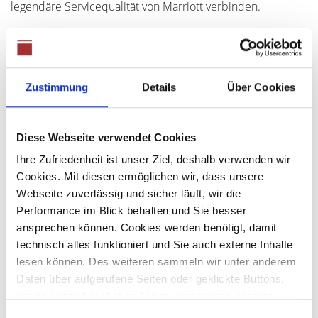
legendäre Servicequalität von Marriott verbinden.
Die Residenzen bieten eine Auswahl an 1-, 2- und 3-
Zimmer-Apartments mit großzügigen Grundrissen von ca.
60 m² bis über 190 m². Jede Einheit ist durchdacht
Zustimmung
Details
Über Cookies
gestaltet, lichtdurchflutet und verfügt über private Balkone
oder Terrassen mit spektakulärem Blick auf das Meer, die
umliegenden Klippen oder den angrenzenden Golfplatz.
Diese Webseite verwendet Cookies
Ihre Zufriedenheit ist unser Ziel, deshalb verwenden wir
Ein besonderer Vorteil ist das Freehold-Eigentumsrecht,
Cookies. Mit diesen ermöglichen wir, dass unsere
das internationalen Käufern volle Besitzrechte einräumt.
Webseite zuverlässig und sicher läuft, wir die
Darüber hinaus genießen Investoren attraktive steuerliche
Performance im Blick behalten und Sie besser
Vorteile, sowie die Möglichkeit, von überdurchschnittlichen
ansprechen können. Cookies werden benötigt, damit
Renditen und einer hohen Wertsteigerung zu profitieren.
technisch alles funktioniert und Sie auch externe Inhalte
lesen können. Des weiteren sammeln wir unter anderem
Daten über aufgerufene Seiten oder geklickte Buttons,
Die Fertigstellung ist für die kommenden Jahre geplant (je
um so unser Angebot an Sie zu verbessern. Unsere
nach Bauabschnitt zwischen 2027 und 2029). Schon jetzt
Partner führen diese Informationen möglicherweise mit
Einwilligungsauswahl