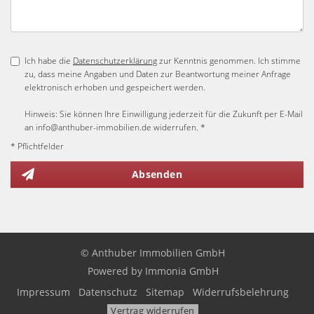
Ich habe die
Datenschutzerklärung
zur Kenntnis genommen. Ich stimme
zu, dass meine Angaben und Daten zur Beantwortung meiner Anfrage
elektronisch erhoben und gespeichert werden.
Hinweis: Sie können Ihre Einwilligung jederzeit für die Zukunft per E-Mail
an info@anthuber-immobilien.de widerrufen. *
* Pflichtfelder
Absenden
© Anthuber Immobilien GmbH
Powered by Immonia GmbH
Impressum
Datenschutz
Sitemap
Widerrufsbelehrung
Vertrag widerrufen