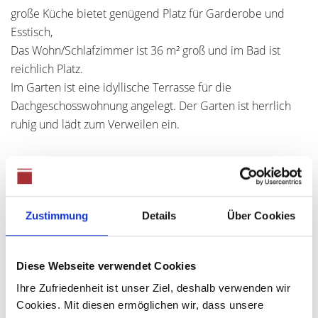
große Küche bietet genügend Platz für Garderobe und
Esstisch,
Das Wohn/Schlafzimmer ist 36 m² groß und im Bad ist
reichlich Platz.
Im Garten ist eine idyllische Terrasse für die
Dachgeschosswohnung angelegt. Der Garten ist herrlich
ruhig und lädt zum Verweilen ein.
Ansprechpartner
Frau Ute Anthuber
Zustimmung
Details
Über Cookies
Telefon: +49 (0) 821 48689360
Telefax: +49 (0) 821 4339267
Mobil: +49 (0) 177 2041442
Diese Webseite verwendet Cookies
info@anthuber-immobilien.de
Ihre Zufriedenheit ist unser Ziel, deshalb verwenden wir
Cookies. Mit diesen ermöglichen wir, dass unsere