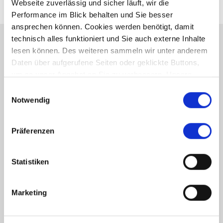
Webseite zuverlässig und sicher läuft, wir die
Performance im Blick behalten und Sie besser
ansprechen können. Cookies werden benötigt, damit
technisch alles funktioniert und Sie auch externe Inhalte
lesen können. Des weiteren sammeln wir unter anderem
Energieausweis (Bedarfsausweis)
Daten über aufgerufene Seiten oder geklickte Buttons,
um so unser Angebot an Sie zu verbessern. Unsere
Partner führen diese Informationen möglicherweise mit
Einwilligungsauswahl
weiteren Daten zusammen, die Sie ihnen bereitgestellt
Notwendig
haben oder die sie im Rahmen Ihrer Nutzung der Dienste
248 kWh / (m²*a)
gesammelt haben.
Endenergiebedarf
Präferenzen
Statistiken
Weitere Informationen
Marketing
Wesentlicher Energieträger
Öl