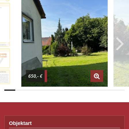
650,- €
Objektart