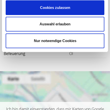
Energieausweis Ausstelldatum
2023-02-21
Cookies zulassen
Energieausweis gültig bis
20.02.2033
Energieausweis Jahrgang
ab dem 1.5.2014
Auswahl erlauben
Energieausweis Werteklasse
G
Energieausweis Gebäudeart
Wohngebäude
Nur notwendige Cookies
Heizung
Zentralheizung
Befeuerung
Öl
Ich bin damit einverstanden, dass mir Karten von Google