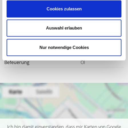
Energieausweis Ausstelldatum
2023-02-21
Cookies zulassen
Energieausweis gültig bis
20.02.2033
Energieausweis Jahrgang
ab dem 1.5.2014
Auswahl erlauben
Energieausweis Werteklasse
G
Energieausweis Gebäudeart
Wohngebäude
Nur notwendige Cookies
Heizung
Zentralheizung
Befeuerung
Öl
Ich bin damit einverstanden, dass mir Karten von Google