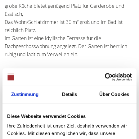
große Küche bietet genügend Platz für Garderobe und
Esstisch,
Das Wohn/Schlafzimmer ist 36 m² groß und im Bad ist
reichlich Platz.
Im Garten ist eine idyllische Terrasse für die
Dachgeschosswohnung angelegt. Der Garten ist herrlich
ruhig und lädt zum Verweilen ein.
Ansprechpartner
Frau Ute Anthuber
Zustimmung
Details
Über Cookies
Telefon: +49 (0) 821 48689360
Telefax: +49 (0) 821 4339267
Mobil: +49 (0) 177 2041442
Diese Webseite verwendet Cookies
info@anthuber-immobilien.de
Ihre Zufriedenheit ist unser Ziel, deshalb verwenden wir
Cookies. Mit diesen ermöglichen wir, dass unsere