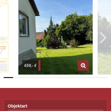
650,- €
Objektart