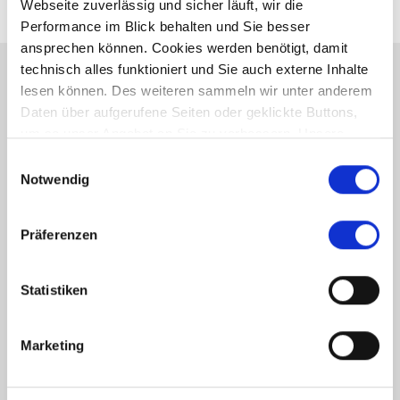
Webseite zuverlässig und sicher läuft, wir die
Performance im Blick behalten und Sie besser
ansprechen können. Cookies werden benötigt, damit
technisch alles funktioniert und Sie auch externe Inhalte
lesen können. Des weiteren sammeln wir unter anderem
Energieausweis (Bedarfsausweis)
Daten über aufgerufene Seiten oder geklickte Buttons,
um so unser Angebot an Sie zu verbessern. Unsere
Partner führen diese Informationen möglicherweise mit
Einwilligungsauswahl
weiteren Daten zusammen, die Sie ihnen bereitgestellt
Notwendig
haben oder die sie im Rahmen Ihrer Nutzung der Dienste
248 kWh / (m²*a)
gesammelt haben.
Endenergiebedarf
Präferenzen
Statistiken
Weitere Informationen
Marketing
Wesentlicher Energieträger
Öl