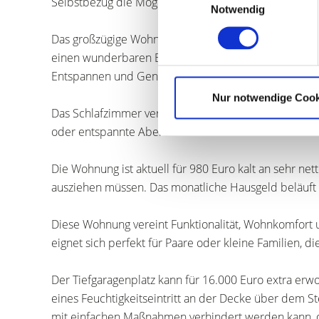
Selbstbezug die Möglichkeit das Bad nach Ihren Vorst
Notwendig
Das großzügige Wohn- und Esszimmer bildet das Her
einen wunderbaren Blick ins Grüne. Von hier aus gel
Entspannen und Genießen der Sonne einlädt, der Ga
Nur notwendige Cook
Das Schlafzimmer verfügt ebenfalls über einen direkt
oder entspannte Abendstunden. Ein weiteres Zimmer 
Die Wohnung ist aktuell für 980 Euro kalt an sehr nett
ausziehen müssen. Das monatliche Hausgeld beläuft s
Diese Wohnung vereint Funktionalität, Wohnkomfor
eignet sich perfekt für Paare oder kleine Familien, d
Der Tiefgaragenplatz kann für 16.000 Euro extra er
eines Feuchtigkeitseintritt an der Decke über dem St
mit einfachen Maßnahmen verhindert werden kann, d