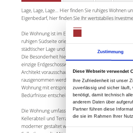
Lage, Lage, Lage... Hier finden Sie ruhiges Wohnen u
Eigenbedarf, hier finden Sie Ihr wertstabiles Investme
Die Wohnung ist im Erdgeschoss in einem 8 Familienh
ruhigen Südseite orientiert und somit vom Straßenve
städtischer Lage und idyllischer Ruhe.
Zustimmung
Die Besonderheit hier ist, dass sich die Wohnung üb
einzige Erdgeschosswohnung über eine Terrasse und 
Diese Webseite verwendet 
Architekt vorausschauend geplant hat, ist die flexi
rausgenommen werden, so dass eine individuelle Rau
Ihre Zufriedenheit ist unser
Wohnung mit entsprechenden Bad werden soll, oder
zuverlässig und sicher läuft
Bedürfnisse entscheiden!
benötigt, damit technisch al
anderem Daten über aufgeruf
Partner führen diese Informa
Die Wohnung umfasst insgesamt drei Zimmer sowie K
die sie im Rahmen Ihrer Nut
Kellerabteil und Terrasse. Das große Bad mit Dopp
moderner gestaltet werden. Gerne vermitteln wir Ih
Einwilligungsauswahl