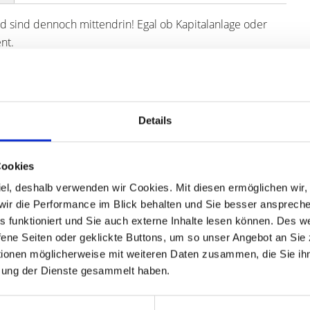
nd sind dennoch mittendrin! Egal ob Kapitalanlage oder
nt.
aus gelegen, im hinteren Teil des Hauses, nach der
rkehr abgeschirmt - eine seltene Kombination aus
Details
er die gesamte Südseite des Hauses erstreckt und als
Gartenzugang verfügt. Eine weitere Besonderheit, die der
Cookies
ble Raumgestaltung. Jede Innenwand kann verschoben oder
mgestaltung möglich ist. Ob es eine behindertengerechte
 Ziel, deshalb verwenden wir Cookies. Mit diesen ermöglichen wi
 ein großer Küchen-/Eß-/Wohnzimmerbereich- Ihre
, wir die Performance im Blick behalten und Sie besser ansprec
les funktioniert und Sie auch externe Inhalte lesen können. Des 
ene Seiten oder geklickte Buttons, um so unser Angebot an Sie
tionen möglicherweise mit weiteren Daten zusammen, die Sie ihn
üche, Tageslicht-Badezimmer, Gäste-WC, Abstellraum,
zung der Dienste gesammelt haben.
elwaschbecken und Waschmaschinenplatz kann heller und
nen hierzu Handwerker. Das gibt Ihnen gerade beim