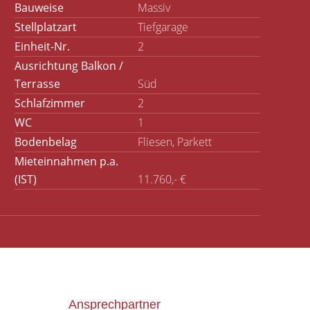
Bauweise
Massiv
Stellplatzart
Tiefgarage
Einheit-Nr.
2
Ausrichtung Balkon /
Terrasse
Süd
Schlafzimmer
2
WC
1
Bodenbelag
Fliesen, Parkett
Mieteinnahmen p.a.
(IST)
11.760,- €
Ansprechpartner