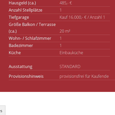
Hausgeld (ca.)
485,- €
Anzahl Stellplätze
1
Tiefgarage
Kauf 16.000,- € / Anzahl 1
Größe Balkon / Terrasse
(ca.)
20 m²
Wohn- / Schlafzimmer
1
Badezimmer
1
Küche
Einbauküche
Ausstattung
STANDARD
Provisionshinweis
provisionsfrei für Kaufende
es