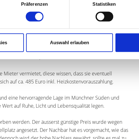
ellungen zu gestalten.
Präferenzen
Statistiken
zstück der Wohnung und bietet durch die großen Fenster
angen Sie direkt auf die großzügige Südterrasse, die zum
rten kann mitbenutzt werden.
ies
Auswahl erlauben
en Zugang zur Terrasse - ideal für ein Frühstück im Freien
dient als Kinder-, Gäste- oder Arbeitszimmer.
e Mieter vermietet, diese wissen, dass sie eventuell
ich auf ca. 485 Euro inkl. Heizkostenvorauszahlung.
t und eine hervorragende Lage im Münchner Süden und
ie Wert auf Ruhe, Licht und Lebensqualität legen.
worben werden. Der äusserst günstige Preis wurde wegen
ellplatz angesetzt. Der Nachbar hat es vorgemacht, wie das
ennoch wird der hohe Nachlass gewährt, sollte es mal zu