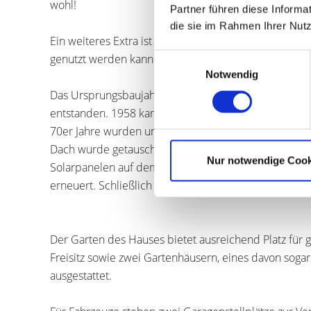
wohl!
Partner führen diese Informa
die sie im Rahmen Ihrer Nut
Ein weiteres Extra ist der kleine ausgebaute Spitzbo
genutzt werden kann.
Einwilligungsauswahl
Notwendig
Das Ursprungsbaujahr ist unbekannt und wird auf ca.
entstanden. 1958 kam ein großer Anbau dazu und da
70er Jahre wurden umfassende Modernisierungsarbe
Dach wurde getauscht, eine neue Zentralheizung wur
Nur notwendige Cook
Solarpanelen auf dem Dach unterstützen die Warmwa
erneuert. Schließlich wurde im Jahr 2001 der beheiz
Der Garten des Hauses bietet ausreichend Platz für
Freisitz sowie zwei Gartenhäusern, eines davon sog
ausgestattet.