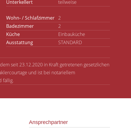
Unterkellert
teilweise
Wohn- / Schlafzimmer
2
Badezimmer
2
Küche
Einbauküche
Ausstattung
STANDARD
 dem seit 23.12.2020 in Kraft getretenen gesetzlichen
klercourtage und ist bei notariellem
fällig.
Ansprechpartner