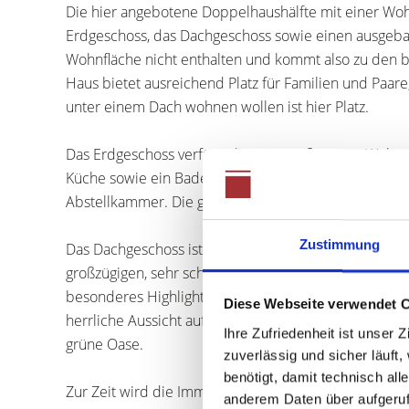
Die hier angebotene Doppelhaushälfte mit einer Woh
Erdgeschoss, das Dachgeschoss sowie einen ausgeba
Wohnfläche nicht enthalten und kommt also zu den 
Haus bietet ausreichend Platz für Familien und Paa
unter einem Dach wohnen wollen ist hier Platz.
Das Erdgeschoss verfügt über ein großzügiges Wohn
Küche sowie ein Badezimmer und eine separate Toile
Abstellkammer. Die großen Fenster garantieren eine
Zustimmung
Das Dachgeschoss ist über die Treppe im Flur zu er
großzügigen, sehr schönen Wohn/Essraum mit Küchenze
besonderes Highlight des Dachgeschosses ist der Z
Diese Webseite verwendet 
herrliche Aussicht auf den Garten genießen kann. Üb
Ihre Zufriedenheit ist unser
grüne Oase.
zuverlässig und sicher läuft
benötigt, damit technisch al
Zur Zeit wird die Immobilie als Mehrgenerationenhaus
anderem Daten über aufgeruf