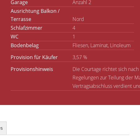
Garage
Anzahl 2
Ausrichtung Balkon /
Terrasse
Nord
Schlafzimmer
4
WC
1
Bodenbelag
Fliesen, Laminat, Linoleum
Provision für Käufer
3,57 %
Provisionshinweis
Die Courtage richtet sich nach
Regelungen zur Teilung der Ma
Vertragsabschluss verdient und 
es