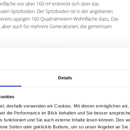
nfläche von über 160 m² erstreckt sich über das
uten Spitzboden. Der Spitzboden ist in der angebenen
bereits üppigen 160 Quadratmetern Wohnfläche dazu. Das
re, aber auch für mehrere Generationen, die gemeinsam
zimmer, zwei gemütliche Schlafzimmer, eine geräumige
tte. Für genügend Stauraum sorgt die praktische
 helle und freundliche Atmosphäre in allen Räumen.
Details
reichen und bietet mit zwei weiteren Zimmern und einem
ile ausreichend Platz für Gäste oder eine Familie. Ein
ugang zum beheizten Wintergarten, von dem aus man eine
Cookies
er eine Außentreppe gelangt man hierüber direkt in diese
 Ziel, deshalb verwenden wir Cookies. Mit diesen ermöglichen wi
, wir die Performance im Blick behalten und Sie besser ansprec
les funktioniert und Sie auch externe Inhalte lesen können. Des 
 genutzt, eine große Familie fühlt sich da aber ebenfalls
ene Seiten oder geklickte Buttons, um so unser Angebot an Sie