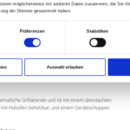
tionen möglicherweise mit weiteren Daten zusammen, die Sie ihn
zung der Dienste gesammelt haben.
den, der als zusätzlicher Wohnraum oder als Stauraum
Präferenzen
Statistiken
 1945 geschätzt. Damals ist eine kleine Doppelhaushälfte
s Haus wurde um etliche Zimmer erweitert. Mitte der
iten durchgeführt. Eine Dachgaube wurde gebaut, das
de eingebaut. In 2005 wurde die Heizung erneuert,
ies
Auswahl erlauben
sserbereitung. Auch die Elektrik wurde zum Teil
te Wintergarten angebaut.
 gemütliche Grillabende und ist mit einem überdachten
ar mit Holzofen beheizbar, und einem Geräteschuppen