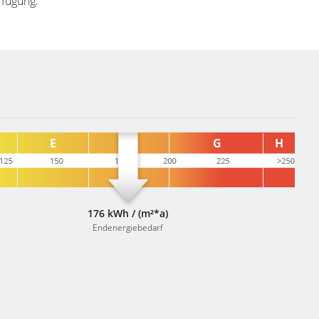
rfügung.
176 kWh / (m²*a)
Endenergiebedarf